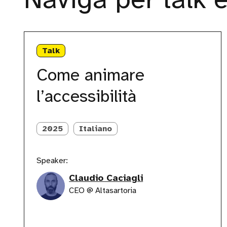
Come
animare
Talk
l’accessibilità
Come animare
l’accessibilità
2025
Italiano
Speaker:
Claudio Caciagli
CEO @ Altasartoria