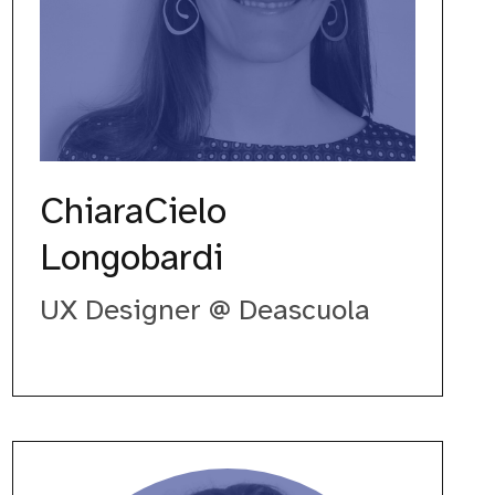
ChiaraCielo
Longobardi
UX Designer @ Deascuola
Diana
Bernabei