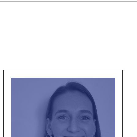
ChiaraCielo
Longobardi