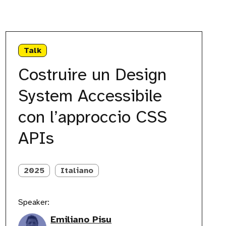
Costruire
un
Talk
Design
System
Costruire un Design
Accessibile
con
System Accessibile
l’approccio
CSS
con l’approccio CSS
APIs
APIs
2025
Italiano
Speaker:
Emiliano Pisu