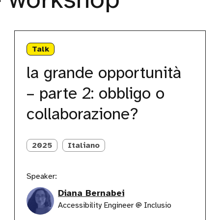
la
grande
Talk
opportunità
–
la grande opportunità
parte
2:
– parte 2: obbligo o
obbligo
o
collaborazione?
collaborazione?
2025
Italiano
Speaker:
Diana Bernabei
Accessibility Engineer @ Inclusio