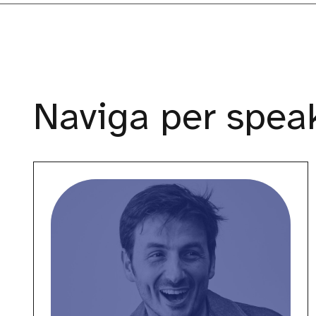
Naviga per speak
Andrea
De
Carolis