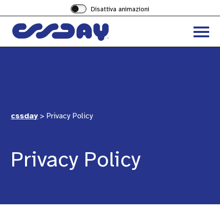
Disattiva animazioni
Acced
al
menu
ad
hambu
cssday
>
Privacy Policy
Privacy Policy