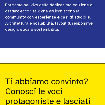
Entriamo nel vivo della dodicesima edizione di
cssday: ecco i talk che arricchiscono la
community con esperienze e casi di studio su
Architettura e scalabilità, layout & responsive
design, etica e sostenibilità.
Ti abbiamo convinto?
Conosci le voci
protagoniste e lasciati