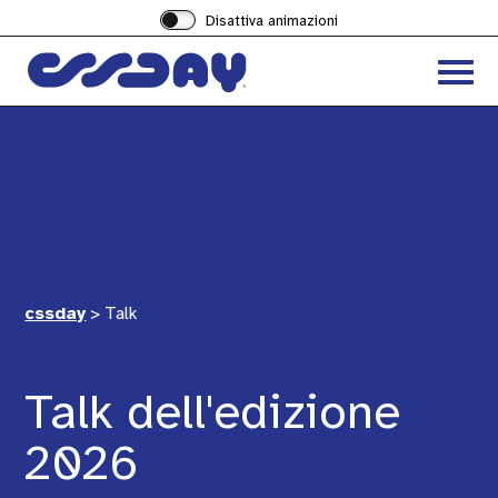
Disattiva animazioni
Acced
al
menu
ad
hambu
cssday
>
Talk
Talk dell'edizione
2026