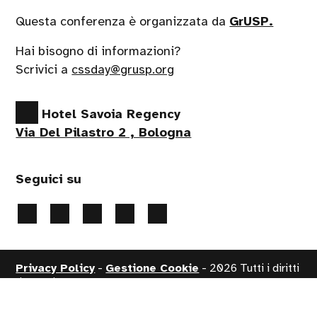
Questa conferenza è organizzata da
GrUSP.
Hai bisogno di informazioni?
Scrivici a
cssday@grusp.org
Hotel Savoia Regency
Via Del Pilastro 2 , Bologna
Seguici su
Privacy Policy
-
Gestione Cookie
- 2026 Tutti i diritti
riservati
Handcrafted by
PaperPlane
- powered by
WordPress
.